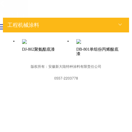
产品中心
工程机械涂料
DJ-802聚氨酯底漆
DB-801单组份丙烯酸底
漆
版权所有：安徽新大陆特种涂料有限责任公司
0557-2203778
网站首页
一键拨打